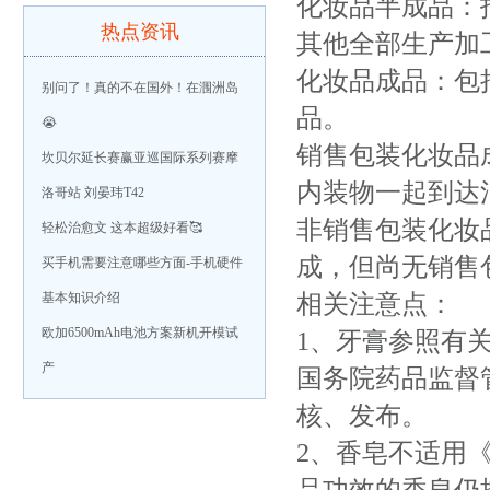
化妆品半成品：
热点资讯
其他全部生产加
化妆品成品：包
别问了！真的不在国外！在涠洲岛
品。
😭
销售包装化妆品
坎贝尔延长赛赢亚巡国际系列赛摩
内装物一起到达
洛哥站 刘晏玮T42
非销售包装化妆
轻松治愈文 这本超级好看🥰
成，但尚无销售
买手机需要注意哪些方面-手机硬件
基本知识介绍
相关注意点：
欧加6500mAh电池方案新机开模试
1、牙膏参照有
产
国务院药品监督
核、发布。
2、香皂不适用