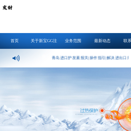
首页
关于新宝GG注
业务范围
最新动态
联
册
青岛进口护发素报关|操作指引|解决进出口痛点